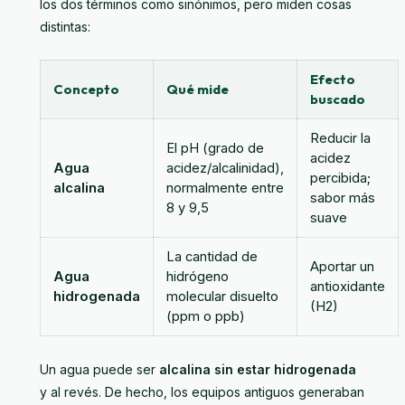
los dos términos como sinónimos, pero miden cosas
distintas:
Efecto
Concepto
Qué mide
buscado
Reducir la
El pH (grado de
acidez
Agua
acidez/alcalinidad),
percibida;
alcalina
normalmente entre
sabor más
8 y 9,5
suave
La cantidad de
Aportar un
Agua
hidrógeno
antioxidante
hidrogenada
molecular disuelto
(H2)
(ppm o ppb)
Un agua puede ser
alcalina sin estar hidrogenada
y al revés. De hecho, los equipos antiguos generaban