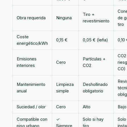
Cone
Tiro +
Obra requerida
Ninguna
de g
revestimiento
tiro
Coste
0,15 €
0,05 € (leña)
0,10
energético/kWh
CO2 
Emisiones
Partículas +
Cero
ries
interiores
CO2
CO)
Revi
Mantenimiento
Limpieza
Deshollinado
técn
anual
simple
obligatorio
oblig
Suciedad / olor
Cero
Alto
Bajo
Compatible con
✓
Solo si hay
Solo
piso urbano
Siempre
tiro
insta