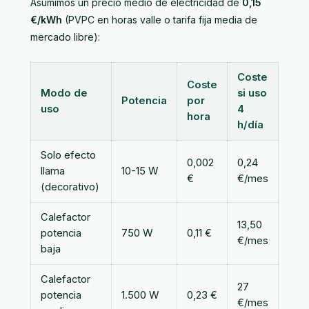
Asumimos un precio medio de electricidad de
0,15
€/kWh
(PVPC en horas valle o tarifa fija media de
mercado libre):
Coste
Coste
Modo de
si uso
Potencia
por
uso
4
hora
h/día
Solo efecto
0,002
0,24
llama
10-15 W
€
€/mes
(decorativo)
Calefactor
13,50
potencia
750 W
0,11 €
€/mes
baja
Calefactor
27
potencia
1.500 W
0,23 €
€/mes