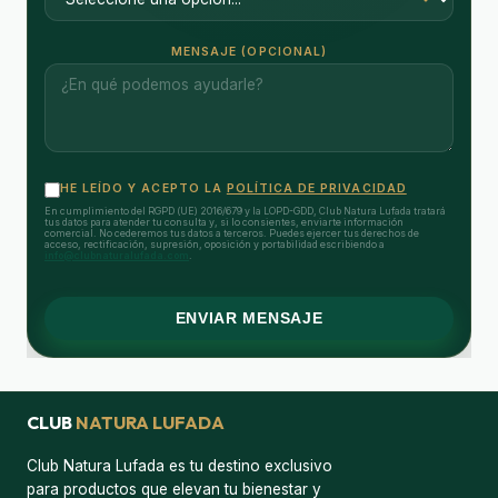
MENSAJE (OPCIONAL)
HE LEÍDO Y ACEPTO LA
POLÍTICA DE PRIVACIDAD
En cumplimiento del RGPD (UE) 2016/679 y la LOPD-GDD, Club Natura Lufada tratará
tus datos para atender tu consulta y, si lo consientes, enviarte información
comercial. No cederemos tus datos a terceros. Puedes ejercer tus derechos de
acceso, rectificación, supresión, oposición y portabilidad escribiendo a
info@clubnaturalufada.com
.
ENVIAR MENSAJE
CLUB
NATURA LUFADA
Club Natura Lufada es tu destino exclusivo
para productos que elevan tu bienestar y