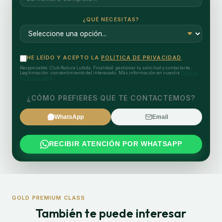
¿QUÉ NECESITAS?
HE LEÍDO Y ACEPTO LA
POLÍTICA DE PRIVACIDAD
.
Responsable: Club Natura Lufada. Finalidad: gestionar tu solicitud y contactarte.
Legitimación: consentimiento del interesado. Más información en nuestra
Política
de Privacidad
.
¿CÓMO PREFIERES QUE TE CONTACTEMOS?
WhatsApp
Email
RECIBIR ATENCIÓN POR WHATSAPP
GOLD PREMIUM CLASS
También te puede interesar