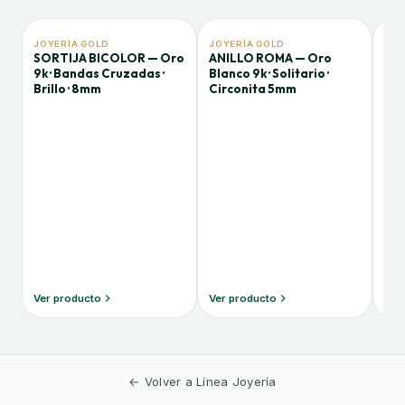
JOYERÍA GOLD
JOYERÍA GOLD
JOY
SORTIJA BICOLOR — Oro
ANILLO ROMA — Oro
ANI
9k · Bandas Cruzadas ·
Blanco 9k · Solitario ·
Bic
Brillo · 8mm
Circonita 5mm
Cir
5,
Ver producto
Ver producto
Ver
← Volver a Línea Joyería