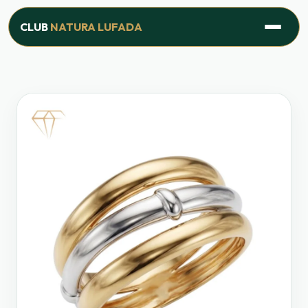
Inicio
›
Productos
›
Línea Joyería
›
Anillo 3 Bandas
CLUB
NATURA LUFADA