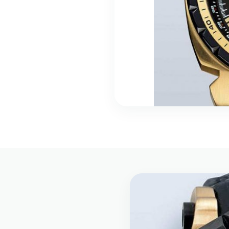
suizos, relojes-joya
ro de primera ley,
ctura suiza para los