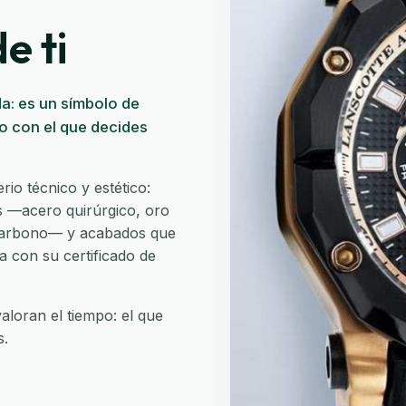
e ti
a: es un símbolo de
lo con el que decides
io técnico y estético:
es —acero quirúrgico, oro
e carbono— y acabados que
a con su certificado de
aloran el tiempo: el que
s.