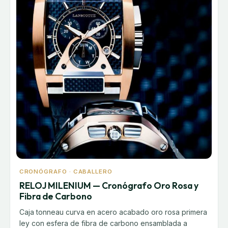
CRONÓGRAFO · CABALLERO
RELOJ MILENIUM — Cronógrafo Oro Rosa y
Fibra de Carbono
Caja tonneau curva en acero acabado oro rosa primera
ley con esfera de fibra de carbono ensamblada a