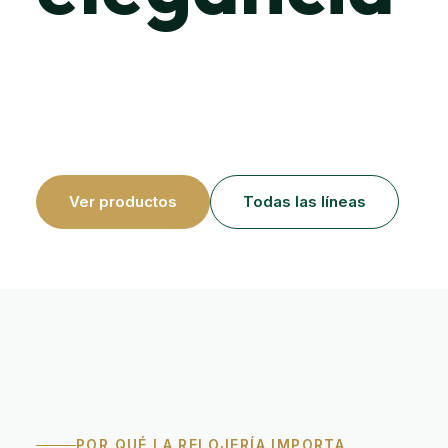
Una declaración personal en cada pieza. Cronógrafos 
y parejas coordinadas que reúnen acero quirúrgico, o
cerámica de alta resistencia y movimientos de manufa
momentos que merecen ser recordados.
Ver productos
Todas las líneas
POR QUÉ LA RELOJERÍA IMPORTA