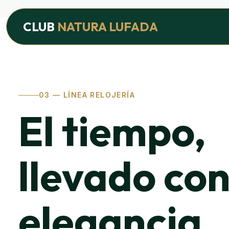
Inicio
›
Productos
›
Línea Relojería
CLUB
NATURA LUFADA
03 — LÍNEA RELOJERÍA
El tiempo,
llevado co
elegancia